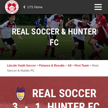
LYS Home
REAL SOCCER & HUNTER
FC
Lincoln Youth Soccer
>
Fixtures & Results
>
All
>
First Team
>
Real
Soccer & Hunter FC
REAL SOCCER
3
-
1
HUNTER FC