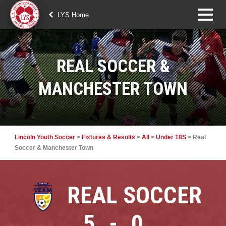
LYS Home
REAL SOCCER &
MANCHESTER TOWN
Lincoln Youth Soccer
>
Fixtures & Results
>
All
>
Under 18S
>
Real
Soccer & Manchester Town
REAL SOCCER
5
-
0