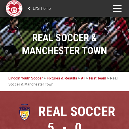
LYS Home
REAL SOCCER &
MANCHESTER TOWN
Lincoln Youth Soccer
>
Fixtures & Results
>
All
>
First Team
>
Real
Soccer & Manchester Town
REAL SOCCER
5
-
0